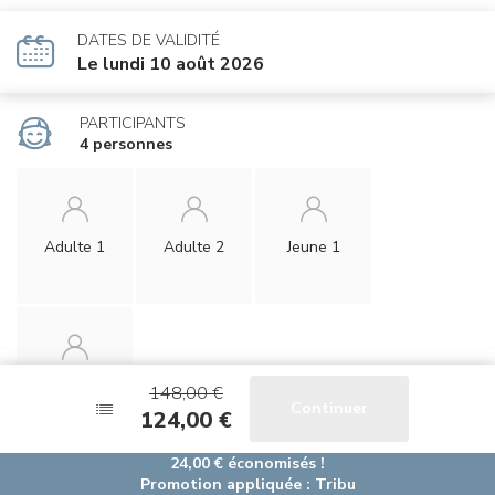
DATES DE VALIDITÉ
Le lundi 10 août 2026
PARTICIPANTS
4 personnes
Adulte 1
Adulte 2
Jeune 1
Jeune 2
148,00 €
148,00 €
Continuer
Continuer
124,00 €
124,00 €
24,00 €
24,00 €
économisés !
économisés !
Promotion appliquée
Promotion appliquée
:
:
Tribu
Tribu