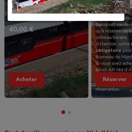
transport valide
Ticket Aller-Retour
place.
Adulte
Si vous disposez 
transport valide,
40,00 €
qu’à réserver vot
créneau horaire.
Attention, cette
obligatoire
pour
tramway du Mont
Si vous avez ache
billet AR Nid d'A
réservation est in
Acheter
Réserver
nécessaire de fai
réservation.