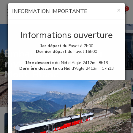
×
INFORMATION IMPORTANTE
Informations ouverture
1er départ
du Fayet à 7h00
Embarquez à bord du
Dernier départ
du Fayet 16h00
mythique Tramway du
1ère descente
du Nid d'Aigle 2412m : 8h13
Dernière descente
du Nid d'Aigle 2412m : 17h13
Mont-Blanc
LE FAYET/ST GERVAIS - NID
RÉSERVATION 
D'AIGLE 2412M
Vous devez avoir 